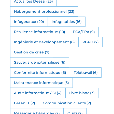
Actualités Déessi
(25)
Hébergement professionnel
(23)
Infogérance
(20)
Infographies
(16)
Résilience informatique
(10)
PCA/PRA
(9)
Ingénierie et développement
(8)
RGPD
(7)
Gestion de crise
(7)
Sauvegarde externalisée
(6)
Conformité informatique
(6)
Télétravail
(6)
Maintenance informatique
(5)
Audit informatique / SI
(4)
Livre blanc
(3)
Green IT
(2)
Communication clients
(2)
Messagerie hébergée
(2)
Quizz
(2)