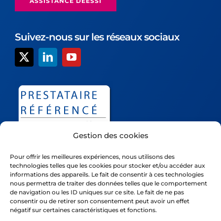
ASSISTANCE DÉESSI
Suivez-nous sur les réseaux sociaux
Gestion des cookies
Pour offrir les meilleures expériences, nous utilisons des
technologies telles que les cookies pour stocker et/ou accéder aux
informations des appareils. Le fait de consentir à ces technologies
nous permettra de traiter des données telles que le comportement
Déessi est un nom commercial de la société Ivision, société
de navigation ou les ID uniques sur ce site. Le fait de ne pas
consentir ou de retirer son consentement peut avoir un effet
par actions simplifiée inscrite au R.C.S. de Nanterre sous le
négatif sur certaines caractéristiques et fonctions.
numéro Siret 42354185300093 , dont le siège social est