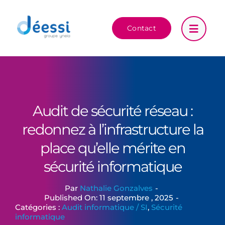
Passer
au
Contact
contenu
Audit de sécurité réseau :
redonnez à l’infrastructure la
place qu’elle mérite en
sécurité informatique
Par
Nathalie Gonzalves
-
Published On: 11 septembre , 2025
-
Catégories :
Audit informatique / SI
,
Sécurité
informatique