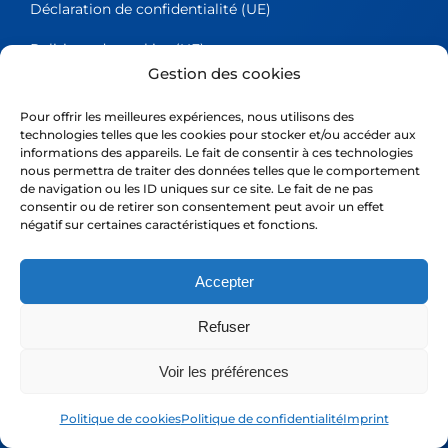
Déclaration de confidentialité (UE)
Politique de cookies (UE)
Gestion des cookies
Imprint
Pour offrir les meilleures expériences, nous utilisons des
Politique de cookies (UK)
technologies telles que les cookies pour stocker et/ou accéder aux
informations des appareils. Le fait de consentir à ces technologies
Déclaration de confidentialité (UK)
nous permettra de traiter des données telles que le comportement
de navigation ou les ID uniques sur ce site. Le fait de ne pas
consentir ou de retirer son consentement peut avoir un effet
négatif sur certaines caractéristiques et fonctions.
A propos
Ligne éditoriale
Accepter
Le Blog
Refuser
Ressources utiles
Voir les préférences
Mentions Légales
Politique de cookies
Politique de confidentialité
Imprint
Politique de confidentialité