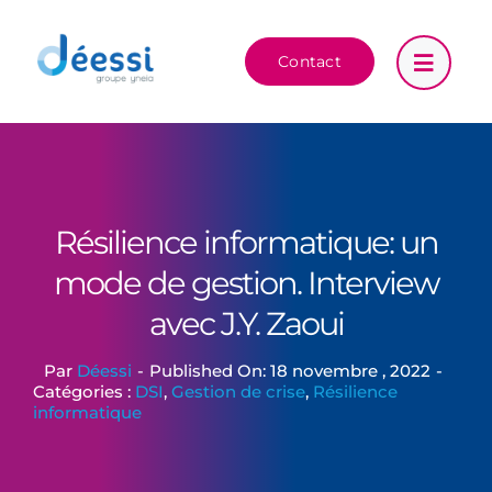
Passer
au
Contact
contenu
Résilience informatique: un
mode de gestion. Interview
avec J.Y. Zaoui
Par
Déessi
-
Published On: 18 novembre , 2022
-
Catégories :
DSI
,
Gestion de crise
,
Résilience
informatique