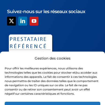
Suivez-nous sur les réseaux sociaux
Gestion des cookies
Pour offrir les meilleures expériences, nous utilisons des
technologies telles que les cookies pour stocker et/ou accéder aux
informations des appareils. Le fait de consentir à ces technologies
nous permettra de traiter des données telles que le comportement
Déessi est un nom commercial de la société Ivision, société
de navigation ou les ID uniques sur ce site. Le fait de ne pas
consentir ou de retirer son consentement peut avoir un effet
par actions simplifiée inscrite au R.C.S. de Nanterre sous le
négatif sur certaines caractéristiques et fonctions.
numéro Siret 42354185300093 , dont le siège social est
situé au 29 rue de Lisbonne, 75008 Paris, représenté(e) par