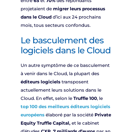
entre
65
et
70%
des répondants
projetaient de
migrer leurs processus
dans le Cloud
d’ici aux 24 prochains
mois, tous secteurs confondus.
Le basculement des
logiciels dans le Cloud
Un autre symptôme de ce basculement
à venir dans le Cloud, la plupart des
éditeurs logiciels
transposent
actuellement leurs solutions dans le
Cloud. En effet, selon le
Truffle 100
, le
top 100 des meilleurs éditeurs logiciels
européens
élaboré par la société
Private
Equity Truffle Capital,
et le cabinet
d’études
CXP,
7 milliards d’euros
par an