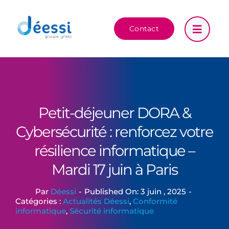
Passer
au
Contact
contenu
Petit-déjeuner DORA &
Cybersécurité : renforcez votre
résilience informatique –
Mardi 17 juin à Paris
Par
Déessi
-
Published On: 3 juin , 2025
-
Catégories :
Actualités Déessi
,
Conformité
informatique
,
Sécurité informatique