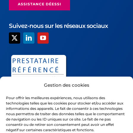
ASSISTANCE DÉESSI
Suivez-nous sur les réseaux sociaux
Gestion des cookies
Pour offrir les meilleures expériences, nous utilisons des
technologies telles que les cookies pour stocker et/ou accéder aux
informations des appareils. Le fait de consentir à ces technologies
nous permettra de traiter des données telles que le comportement
Déessi est un nom commercial de la société Ivision, société
de navigation ou les ID uniques sur ce site. Le fait de ne pas
consentir ou de retirer son consentement peut avoir un effet
par actions simplifiée inscrite au R.C.S. de Nanterre sous le
négatif sur certaines caractéristiques et fonctions.